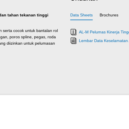
dan tahan tekanan tinggi
Data Sheets
Brochures
erta cocok untuk bantalan rol
AL-M Pelumas Kinerja Tingg
gan, poros spline, pegas, roda
Lembar Data Keselamatan 
yang diizinkan untuk pelumasan