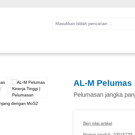
AL-M Pelumas K
Pelumasan jangka pa
Beri nilai artikel
Nomor produk:
10016739