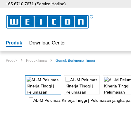
+65 6710 7671 (Service Hotline)
ati ke konten utama
Lewati ke pencarian
Lewati ke navigasi utama
Produk
Download Center
Produk
Produk kimia
Gemuk Berkinerja Tinggi
Lewati galeri gambar