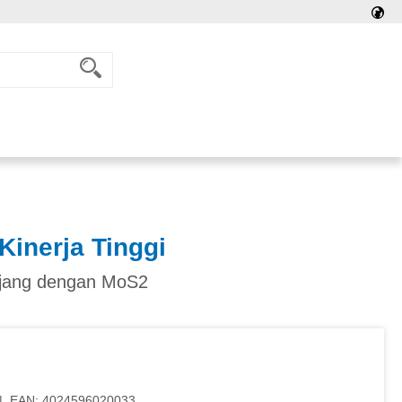
inerja Tinggi
njang dengan MoS2
|
EAN:
4024596020033